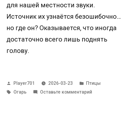
для нашей местности звуки.
Источник их узнаётся безошибочно…
но где он? Оказывается, что иногда
достаточно всего лишь поднять
голову.
Написано
Написано
Player701
2026-03-23
Птицы
автором
в
Метки:
к
Огарь
Оставьте комментарий
Огари
на
крышах