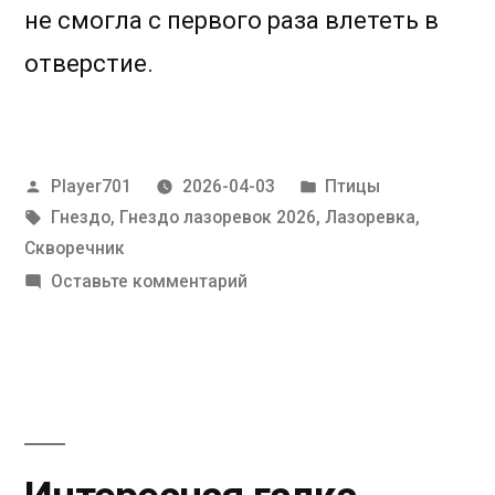
не смогла с первого раза влететь в
отверстие.
Написано
Написано
Player701
2026-04-03
Птицы
автором
Метки:
в
Гнездо
,
Гнездо лазоревок 2026
,
Лазоревка
,
Скворечник
к
Оставьте комментарий
Ошибка
навигации