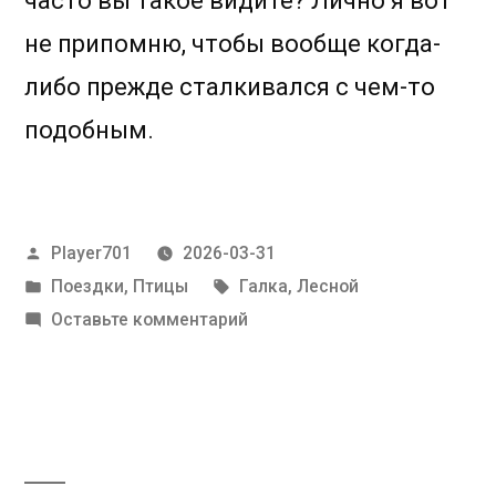
часто вы такое видите? Лично я вот
не припомню, чтобы вообще когда-
либо прежде сталкивался с чем-то
подобным.
Написано
Player701
2026-03-31
автором
Написано
Метки:
Поездки
,
Птицы
Галка
,
Лесной
в
к
Оставьте комментарий
Интересная
галка