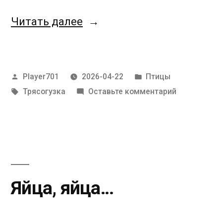
«Подножная
Читать далее
трясогузка»
Написано
Написано
Player701
2026-04-22
Птицы
автором
в
Метки:
к
Трясогузка
Оставьте комментарий
Подножная
трясогузка
Яйца, яйца…