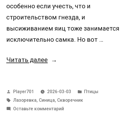
особенно если учесть, что и
строительством гнезда, и
высиживанием яиц тоже занимается
исключительно самка. Но вот …
«Убери»
Читать далее
Написано
Написано
Player701
2026-03-03
Птицы
автором
в
Метки:
Лазоревка
,
Синица
,
Скворечник
к
Оставьте комментарий
Убери