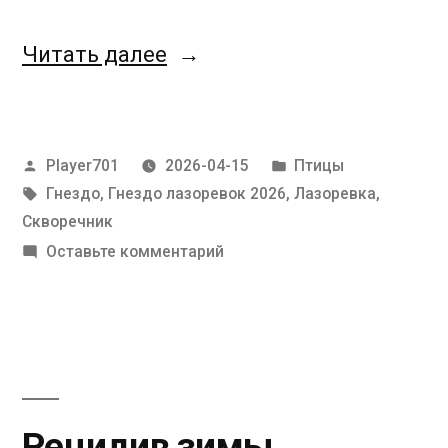
«Непостоянство
Читать далее
весны»
Написано
Написано
Player701
2026-04-15
Птицы
автором
Метки:
в
Гнездо
,
Гнездо лазоревок 2026
,
Лазоревка
,
Скворечник
к
Оставьте комментарий
Непостоянство
весны
Рецидив зимы