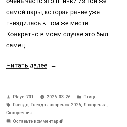
очень часто это птички из той же
самой пары, которая ранее уже
гнездилась в том же месте.
Конкретно в моём случае это был
самец …
«Не
Читать далее
сдавайтесь
—
Написано
Написано
Player701
2026-03-26
Птицы
стройтесь»
автором
Метки:
в
Гнездо
,
Гнездо лазоревок 2026
,
Лазоревка
,
Скворечник
к
Оставьте комментарий