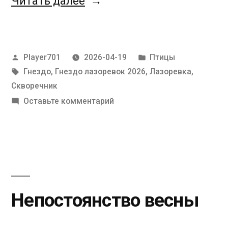
«Яйца,
Читать далее
яйца…»
Написано
Написано
Player701
2026-04-19
Птицы
автором
Метки:
в
Гнездо
,
Гнездо лазоревок 2026
,
Лазоревка
,
Скворечник
к
Оставьте комментарий
Яйца,
яйца…
Непостоянство весны