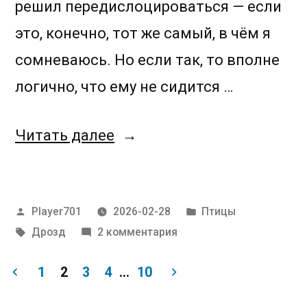
решил передислоцироваться — если
это, конечно, тот же самый, в чём я
сомневаюсь. Но если так, то вполне
логично, что ему не сидится …
«Чёрное
Читать далее
на
чёрном»
Написано
Написано
Player701
2026-02-28
Птицы
автором
в
Метки:
к
Дрозд
2 комментария
записи
Чёрное
1
2
3
4
…
10
на
Пагинация