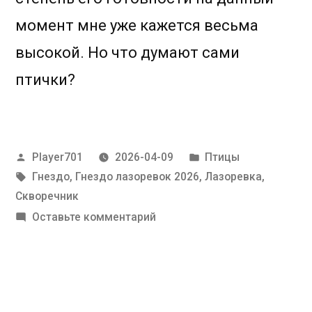
момент мне уже кажется весьма
высокой. Но что думают сами
птички?
Написано
Написано
Player701
2026-04-09
Птицы
автором
Метки:
в
Гнездо
,
Гнездо лазоревок 2026
,
Лазоревка
,
Скворечник
к
Оставьте комментарий
Рецидив
зимы