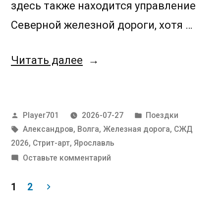
здесь также находится управление
Северной железной дороги, хотя …
«Медвежий
Читать далее
угол»
Написано
Написано
Player701
2026-07-27
Поездки
автором
Метки:
в
Александров
,
Волга
,
Железная дорога
,
СЖД
2026
,
Стрит-арт
,
Ярославль
к
Оставьте комментарий
Медвежий
угол
1
2
Пагинация