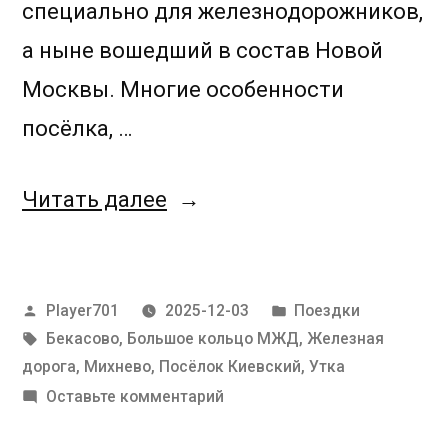
специально для железнодорожников,
а ныне вошедший в состав Новой
Москвы. Многие особенности
посёлка, …
«Бекасовская
Читать далее
дуга»
Написано
Написано
Player701
2025-12-03
Поездки
автором
Метки:
в
Бекасово
,
Большое кольцо МЖД
,
Железная
дорога
,
Михнево
,
Посёлок Киевский
,
Утка
к
Оставьте комментарий
Бекасовская