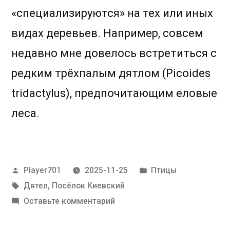
«специализируются» на тех или иных
видах деревьев. Например, совсем
недавно мне довелось встретиться с
редким трёхпалым дятлом (Picoides
tridactylus), предпочитающим еловые
леса.
Написано
Написано
Player701
2025-11-25
Птицы
автором
в
Метки:
Дятел
,
Посёлок Киевский
к
Оставьте комментарий
Специальный
дятел