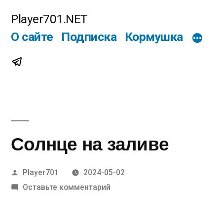
Перейти
Player701.NET
к
О сайте
Подписка
Кормушка
содержимому
Telegram
Солнце на заливе
Написано
Player701
2024-05-02
автором
к
Оставьте комментарий
Солнце
на