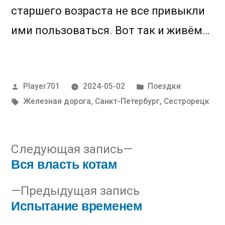
старшего возраста не все привыкли
ими пользоваться. Вот так и живём…
Написано
Написано
Player701
2024-05-02
Поездки
автором
в
Метки:
Железная дорога
,
Санкт-Петербург
,
Сестрорецк
Следующая
Следующая запись
Вся власть котам
запись:
Навигация
Предыдущая
Предыдущая запись
по
Испытание временем
запись:
записям