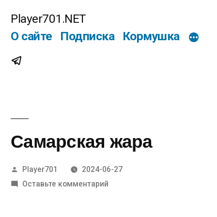
Перейти
Player701.NET
к
О сайте
Подписка
Кормушка
содержимому
Telegram
Самарская жара
Написано
Player701
2024-06-27
автором
к
Оставьте комментарий
Самарская
жара