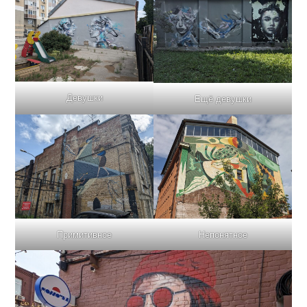
Девушки
Ещё девушки
Примитивное
Непонятное