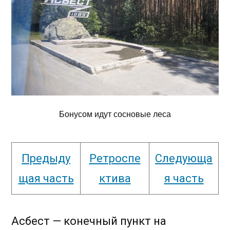
Бонусом идут сосновые леса
Предыду
Ретроспе
Следующа
щая часть
ктива
я часть
Асбест — конечный пункт на