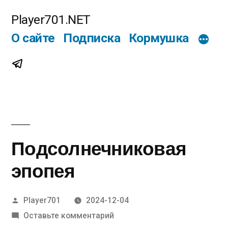
Перейти
Player701.NET
к
О сайте
Подписка
Кормушка
содержимому
Telegram
Подсолнечниковая
эпопея
Написано
Player701
2024-12-04
автором
к
Оставьте комментарий