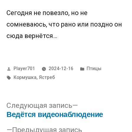
Сегодня не повезло, но не
сомневаюсь, что рано или поздно он
сюда вернётся…
Написано
Написано
Player701
2024-12-16
Птицы
автором
в
Метки:
Кормушка
,
Ястреб
Следующая
Следующая запись
Ведётся видеонаблюдение
запись:
Навигация
Предыдущая
Предыдущая запись