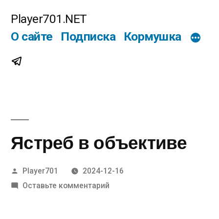
Перейти
Player701.NET
к
О сайте
Подписка
Кормушка
содержимому
Telegram
Ястреб в объективе
Написано
Player701
2024-12-16
автором
к
Оставьте комментарий
Ястреб
в