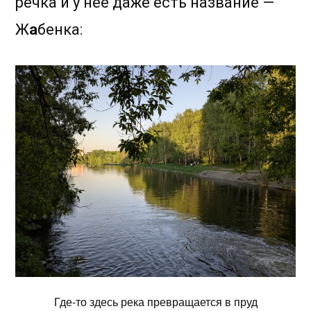
речка и у неё даже есть название —
Ж
а
бенка:
Где-то здесь река превращается в пруд