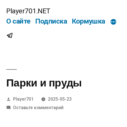
Перейти
Player701.NET
к
О сайте
Подписка
Кормушка
содержимому
Telegram
Парки и пруды
Написано
Player701
2025-05-23
автором
к
Оставьте комментарий
Парки
и