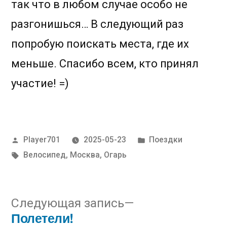
так что в любом случае особо не
разгонишься… В следующий раз
попробую поискать места, где их
меньше. Спасибо всем, кто принял
участие! =)
Написано
Написано
Player701
2025-05-23
Поездки
автором
в
Метки:
Велосипед
,
Москва
,
Огарь
Следующая
Следующая запись
Полетели!
запись: