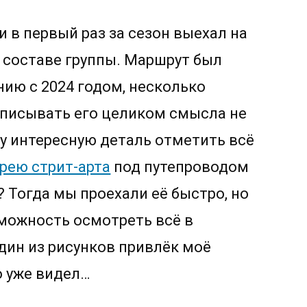
Не
думаю
 в первый раз за сезон выехал на
в составе группы. Маршрут был
нию с 2024 годом, несколько
описывать его целиком смысла не
ну интересную деталь отметить всё
рею стрит-арта
под путепроводом
? Тогда мы проехали её быстро, но
зможность осмотреть всё в
дин из рисунков привлёк моё
о уже видел…