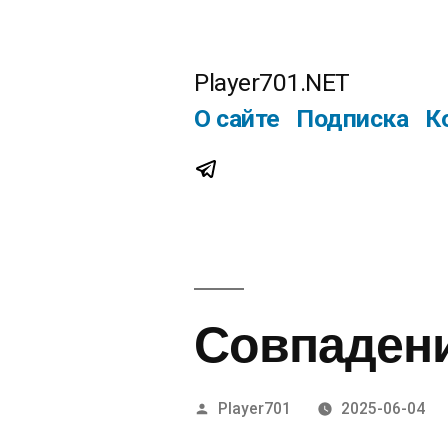
Перейти
к
Player701.NET
содержимому
О сайте
Подписка
К
Telegram
Совпаден
Написано
Player701
2025-06-04
автором