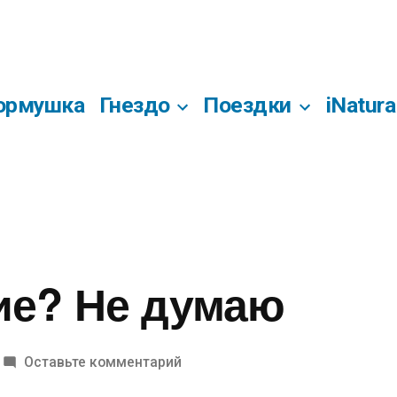
ормушка
Гнездо
Поездки
iNatura
ие? Не думаю
к
Оставьте комментарий
Совпадение?