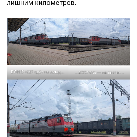
лишним километров.
ВЛ80С-1927 идёт на запад…
…2ЭС7-006 — на восток…