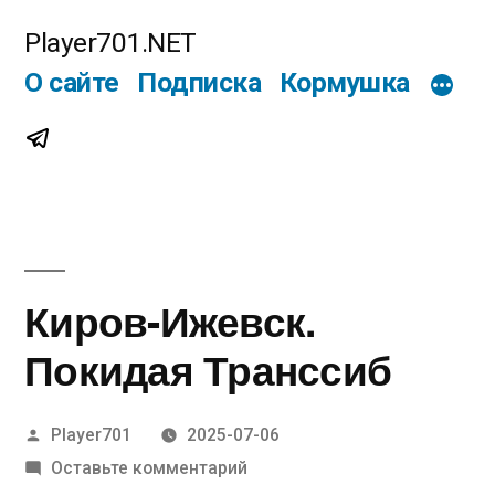
Перейти
Player701.NET
к
О сайте
Подписка
Кормушка
содержимому
Telegram
Киров-Ижевск.
Покидая Транссиб
Написано
Player701
2025-07-06
автором
к
Оставьте комментарий