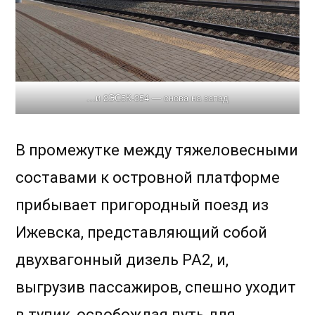
…и 2ЭС5К-354 — снова на запад
В промежутке между тяжеловесными
составами к островной платформе
прибывает пригородный поезд из
Ижевска, представляющий собой
двухвагонный дизель РА2, и,
выгрузив пассажиров, спешно уходит
в тупик, освобождая путь для