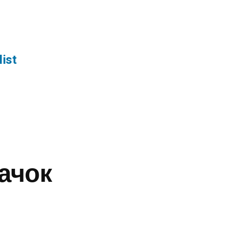
list
ачок