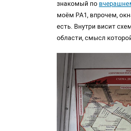
знакомый по
вчерашне
моём РА1, впрочем, окн
есть. Внутри висит сх
области, смысл которой