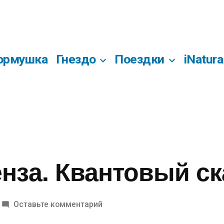
ормушка
Гнездо
Поездки
iNatura
нза. Квантовый ск
к
Оставьте комментарий
Тамбов-