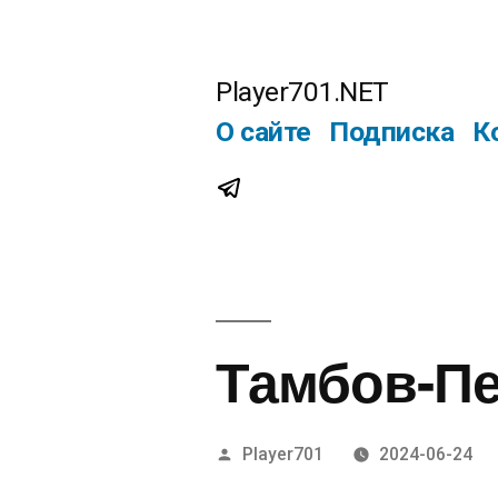
Перейти
к
Player701.NET
содержимому
О сайте
Подписка
К
Telegram
Тамбов-Пе
Написано
Player701
2024-06-24
автором