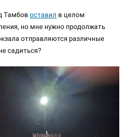
Пенза.
Квантовый
од Тамбов
оставил
в целом
скачок
ения, но мне нужно продолжать
окзала отправляются различные
не садиться?